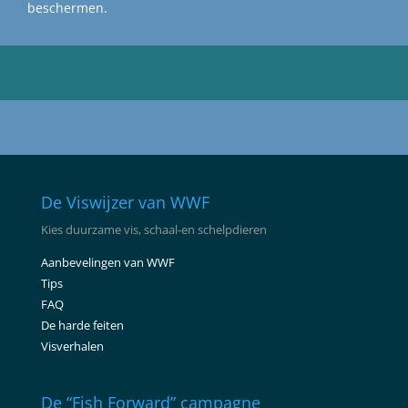
beschermen.
De Viswijzer van WWF
Kies duurzame vis, schaal-en schelpdieren
Aanbevelingen van WWF
Tips
FAQ
De harde feiten
Visverhalen
De “Fish Forward” campagne